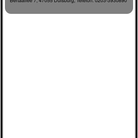
Bertaallee 7, 47055 Duisburg, Telefon: 0203-3930890