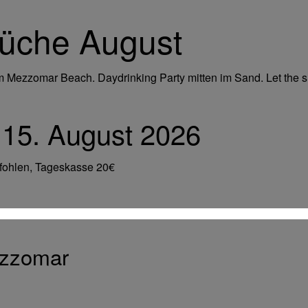
küche August
m Mezzomar Beach. Daydrinking Party mitten im Sand. Let the s
15. August 2026
fohlen, Tageskasse 20€
zzomar